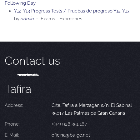
Following Day
Y12-Y13 Progress Tests / Pruebas de progreso Y12-Y13
by
admin
:: Exams - Exámenes
Contact us
Tafira
Address:
Crta. Tafira a Marzagán s/n. El Sabinal
35017 Las Palmas de Gran Canaria
Phone:
+(34) 928 351 167
E-Mail:
oficina@bs-gc.net