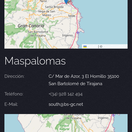
Leaflet
|
©
OpenStreetMap
Maspalomas
Dirección:
C/ Mar de Azor, 3 El Hornillo 35100
San Bartolomé de Tirajana
Teléfono:
+(34) 928 142 494
E-Mail:
south@bs-gc.net