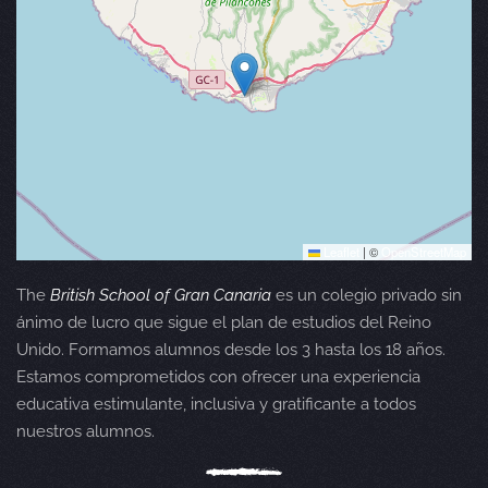
Leaflet
|
©
OpenStreetMap
The
British School of Gran Canaria
es un colegio privado sin
ánimo de lucro que sigue el plan de estudios del Reino
Unido. Formamos alumnos desde los 3 hasta los 18 años.
Estamos comprometidos con ofrecer una experiencia
educativa estimulante, inclusiva y gratificante a todos
nuestros alumnos.