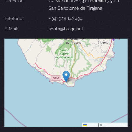
Dirección:
C/ Mar de Azor, 3 El Hornillo 35100
San Bartolomé de Tirajana
Teléfono:
+(34) 928 142 494
E-Mail:
south@bs-gc.net
Leaflet
|
©
OpenStreetMap