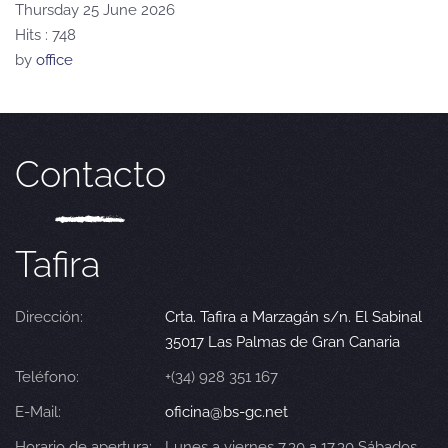
Thursday 25 June 2026
Hits
: 748
by
office
Contacto
Tafira
Dirección:
Crta. Tafira a Marzagán s/n. El Sabinal
35017 Las Palmas de Gran Canaria
Teléfono:
+(34) 928 351 167
E-Mail:
oficina@bs-gc.net
Horario de apertura:
Lunes a viernes 7.30 a 17.30 Sábados