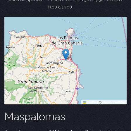
9.00 a 14.00
Leaflet
|
©
OpenStreetMap
Maspalomas