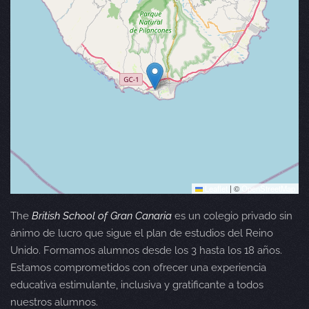
Leaflet
|
©
OpenStreetMap
The
British School of Gran Canaria
es un colegio privado sin
ánimo de lucro que sigue el plan de estudios del Reino
Unido. Formamos alumnos desde los 3 hasta los 18 años.
Estamos comprometidos con ofrecer una experiencia
educativa estimulante, inclusiva y gratificante a todos
nuestros alumnos.