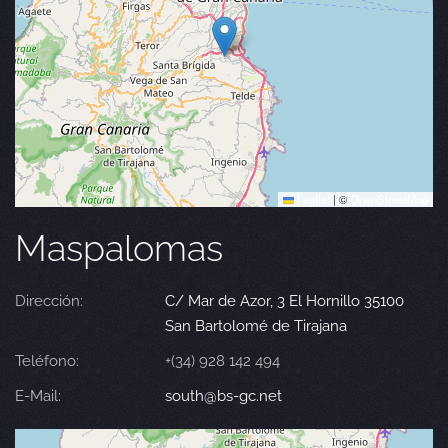
Leaflet
|
©
OpenStreetMap
Maspalomas
Dirección:
C/ Mar de Azor, 3 El Hornillo 35100
San Bartolomé de Tirajana
Teléfono:
+(34) 928 142 494
E-Mail:
south@bs-gc.net