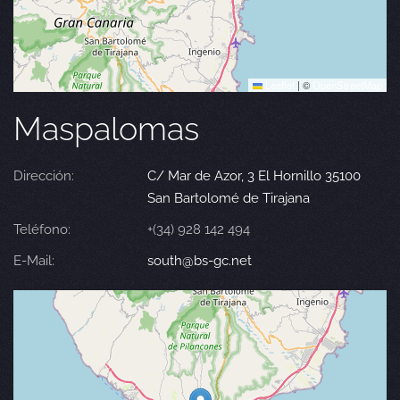
Leaflet
|
©
OpenStreetMap
Maspalomas
Dirección:
C/ Mar de Azor, 3 El Hornillo 35100
San Bartolomé de Tirajana
Teléfono:
+(34) 928 142 494
E-Mail:
south@bs-gc.net