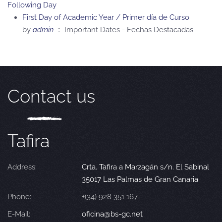
Following Day
First Day of Academic Year / Primer día de Curso
by
admin
:: Important Dates - Fechas Destacadas
Contact us
Tafira
Address:
Crta. Tafira a Marzagán s/n. El Sabinal
35017 Las Palmas de Gran Canaria
Phone:
+(34) 928 351 167
E-Mail:
oficina@bs-gc.net